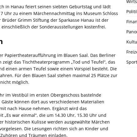
Wirts
n Hanau feiert seinen siebten Geburtstag und lädt
Politi
is 17 Uhr zu einem Märchennachmittag ins Museum Schloss
r Brüder Grimm Stiftung der Sparkasse Hanau ist der
Fina
 einschließlich der Sonderausstellungen kostenfrei.
Pano
m
Kultu
Freiz
r Papiertheateraufführung im Blauen Saal. Das Berliner
Spor
zeigt das Tischtheaterprogramm „Tod und Teufel“, das
d einen armen Teufel sowie einem Vorspiel besteht. Die
 Jahren. Für den Blauen Saal stehen maximal 25 Plätze zur
 nicht möglich.
Uhr im Vestibül im ersten Obergeschoss bastelnde
 Gäste können dort aus verschiedenen Materialien
mit nach Hause nehmen. Ergänzt wird das
it „Es war einmal“, die um 14.30 Uhr, 15.30 Uhr und
 der historischen Kulisse werden ausgewählte Märchen
 vorgelesen. Die Lesungen richten sich an Kinder und
Zuhören und Träumen einladen.