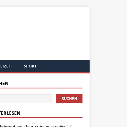
EIZEIT
SPORT
HEN
SUCHEN
TERLESEN
dbrand bei Klein-Auheim zerstört 2,5