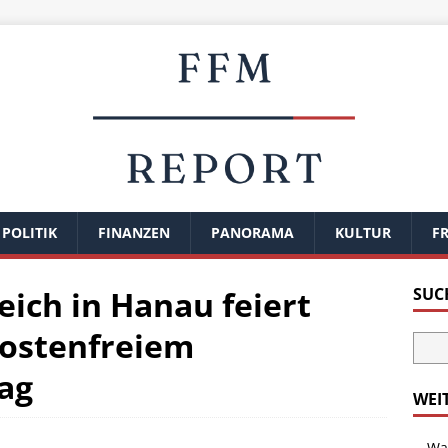
POLITIK
FINANZEN
PANORAMA
KULTUR
FR
ch in Hanau feiert
SUC
kostenfreiem
ag
WEI
Wal