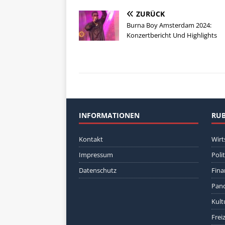
ZURÜCK
Burna Boy Amsterdam 2024:
Konzertbericht Und Highlights
INFORMATIONEN
RUB
Kontakt
Wirt
Impressum
Polit
Datenschutz
Fina
Pan
Kult
Freiz