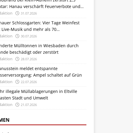
ktar: Hanau verschärft Feuerverbote und
trollen
daktion
31.07.2026
auer Schlossgarten: Vier Tage Weinfest
 Live-Musik und mehr als 70
nsthandwerkern
daktion
30.07.2026
nderte Mülltonnen in Wiesbaden durch
nde beschädigt oder zerstört
daktion
28.07.2026
unusstein meldet entspannte
sserversorgung: Ampel schaltet auf Grün
daktion
22.07.2026
r illegale Müllablagerungen in Eltville
lasten Stadt und Umwelt
daktion
21.07.2026
MEN