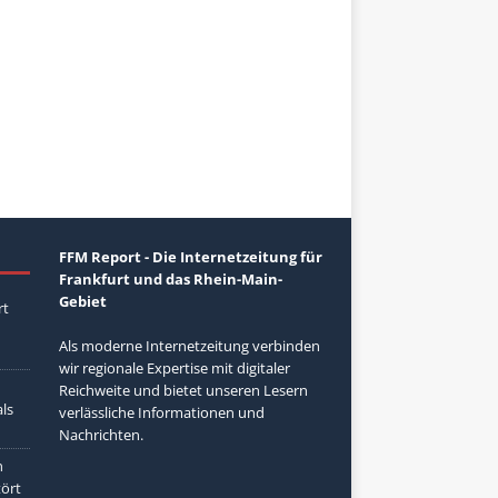
FFM Report - Die Internetzeitung für
Frankfurt und das Rhein-Main-
Gebiet
rt
Als moderne Internetzeitung verbinden
wir regionale Expertise mit digitaler
Reichweite und bietet unseren Lesern
ls
verlässliche Informationen und
Nachrichten.
n
tört