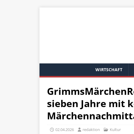
WIRTSCHAFT
GrimmsMärchenRei
sieben Jahre mit 
Märchennachmitt
02.04.2026
redaktion
Kultur