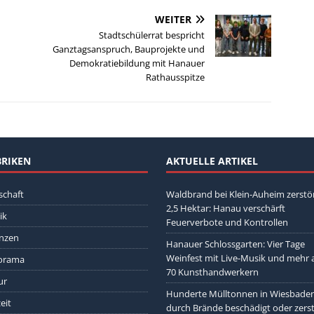
WEITER
Stadtschülerrat bespricht
Ganztagsanspruch, Bauprojekte und
Demokratiebildung mit Hanauer
Rathausspitze
RIKEN
AKTUELLE ARTIKEL
schaft
Waldbrand bei Klein-Auheim zerstö
2,5 Hektar: Hanau verschärft
ik
Feuerverbote und Kontrollen
nzen
Hanauer Schlossgarten: Vier Tage
Weinfest mit Live-Musik und mehr a
orama
70 Kunsthandwerkern
ur
Hunderte Mülltonnen in Wiesbade
eit
durch Brände beschädigt oder zers