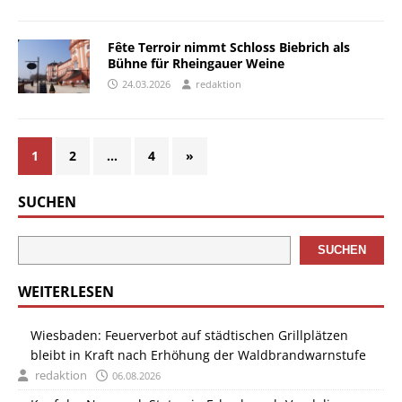
Fête Terroir nimmt Schloss Biebrich als
Bühne für Rheingauer Weine
24.03.2026
redaktion
1
2
…
4
»
SUCHEN
SUCHEN
WEITERLESEN
Wiesbaden: Feuerverbot auf städtischen Grillplätzen
bleibt in Kraft nach Erhöhung der Waldbrandwarnstufe
redaktion
06.08.2026