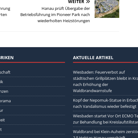
WEITER
ührung
Hanau prüft Übergabe der
rten
Betriebsführung im Pioneer Park nach
wiederholten Heizstörungen
RIKEN
AKTUELLE ARTIKEL
schaft
Wiesbaden: Feuerverbot auf
städtischen Grillplätzen bleibt in Kra
ik
nach Erhöhung der
Waldbrandwarnstufe
nzen
Kopf der Nepomuk-Statue in Erbac
orama
nach Vandalismus wieder befestigt
ur
Wiesbaden startet Vor Ort ECMO 
eit
zur Behandlung bei Kreislaufstillst
t
Waldbrand bei Klein-Auheim zerstö
2,5 Hektar: Hanau verschärft