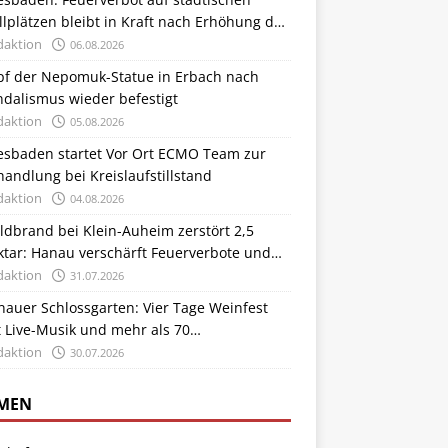
llplätzen bleibt in Kraft nach Erhöhung der
ldbrandwarnstufe
daktion
06.08.2026
pf der Nepomuk-Statue in Erbach nach
ndalismus wieder befestigt
daktion
05.08.2026
esbaden startet Vor Ort ECMO Team zur
andlung bei Kreislaufstillstand
daktion
04.08.2026
dbrand bei Klein-Auheim zerstört 2,5
ktar: Hanau verschärft Feuerverbote und
trollen
daktion
31.07.2026
auer Schlossgarten: Vier Tage Weinfest
 Live-Musik und mehr als 70
nsthandwerkern
daktion
30.07.2026
MEN