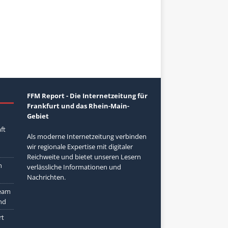
FFM Report - Die Internetzeitung für
Frankfurt und das Rhein-Main-
Gebiet
ft
Als moderne Internetzeitung verbinden
wir regionale Expertise mit digitaler
Reichweite und bietet unseren Lesern
h
verlässliche Informationen und
Nachrichten.
Team
and
rt