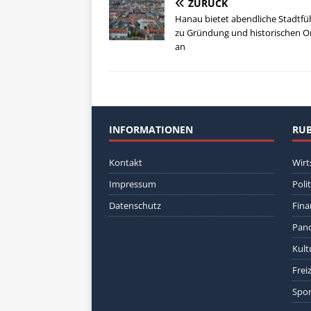
ZURÜCK
Hanau bietet abendliche Stadtf
zu Gründung und historischen O
an
INFORMATIONEN
RUB
Kontakt
Wirt
Impressum
Polit
Datenschutz
Fina
Pan
Kult
Freiz
Spor