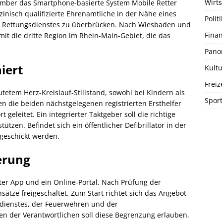
Wirts
ember das Smartphone-basierte System Mobile Retter
inisch qualifizierte Ehrenamtliche in der Nähe eines
Politi
des Rettungsdienstes zu überbrücken. Nach Wiesbaden und
Fina
it die dritte Region im Rhein-Main-Gebiet, die das
Pano
iert
Kultu
Freiz
mutetem Herz-Kreislauf-Stillstand, sowohl bei Kindern als
Spor
 die beiden nächstgelegenen registrierten Ersthelfer
 geleitet. Ein integrierter Taktgeber soll die richtige
zen. Befindet sich ein öffentlicher Defibrillator in der
 geschickt werden.
erung
tter App und ein Online-Portal. Nach Prüfung der
nsätze freigeschaltet. Zum Start richtet sich das Angebot
sdienstes, der Feuerwehren und der
n der Verantwortlichen soll diese Begrenzung erlauben,