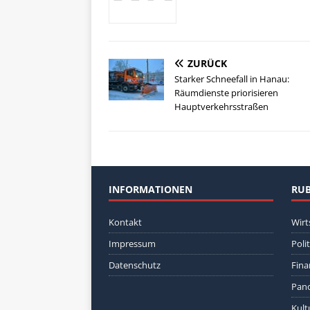
ZURÜCK
Starker Schneefall in Hanau:
Räumdienste priorisieren
Hauptverkehrsstraßen
INFORMATIONEN
RUB
Kontakt
Wirt
Impressum
Polit
Datenschutz
Fina
Pan
Kult