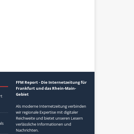
FFM Report - Die Internetzeitung für
Frankfurt und das Rhein-Main-
Gebiet
rt
Als moderne Internetzeitung verbinden
wir regionale Expertise mit digitaler
Reichweite und bietet unseren Lesern
ls
verlässliche Informationen und
Nachrichten.