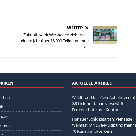
WEITER
Zukunftswerk Wiesbaden zieht nach
einem Jahr über 16.000 Teilnehmende
an
RIKEN
AKTUELLE ARTIKEL
schaft
Waldbrand bei Klein-Auheim zerstö
2,5 Hektar: Hanau verschärft
ik
Feuerverbote und Kontrollen
nzen
Hanauer Schlossgarten: Vier Tage
Weinfest mit Live-Musik und mehr a
orama
70 Kunsthandwerkern
ur