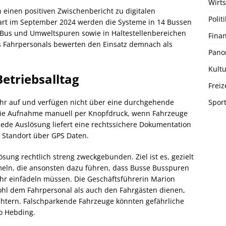
Wirts
 einen positiven Zwischenbericht zu digitalen
Politi
tart im September 2024 werden die Systeme in 14 Bussen
 Bus und Umweltspuren sowie in Haltestellenbereichen
Fina
s Fahrpersonals bewerten den Einsatz demnach als
Pano
Kultu
etriebsalltag
Freiz
Spor
hr auf und verfügen nicht über eine durchgehende
t die Aufnahme manuell per Knopfdruck, wenn Fahrzeuge
Jede Auslösung liefert eine rechtssichere Dokumentation
 Standort über GPS Daten.
ung rechtlich streng zweckgebunden. Ziel ist es, gezielt
meln, die ansonsten dazu führen, dass Busse Busspuren
ehr einfädeln müssen. Die Geschäftsführerin Marion
ohl dem Fahrpersonal als auch den Fahrgästen dienen,
ichtern. Falschparkende Fahrzeuge könnten gefährliche
so Hebding.