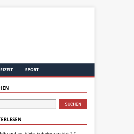
EIZEIT
SPORT
HEN
SUCHEN
TERLESEN
dbrand bei Klein-Auheim zerstört 2,5