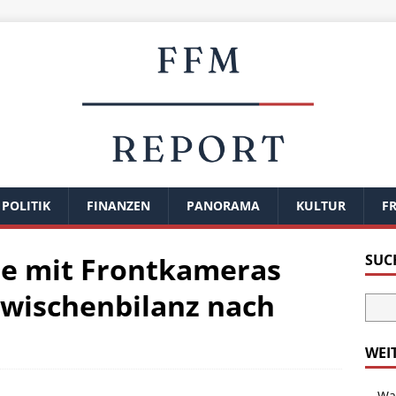
POLITIK
FINANZEN
PANORAMA
KULTUR
FR
e mit Frontkameras
SUC
 Zwischenbilanz nach
n
WEI
Wal