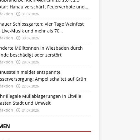
ktar: Hanau verschärft Feuerverbote und
trollen
daktion
31.07.2026
auer Schlossgarten: Vier Tage Weinfest
 Live-Musik und mehr als 70
nsthandwerkern
daktion
30.07.2026
nderte Mülltonnen in Wiesbaden durch
nde beschädigt oder zerstört
daktion
28.07.2026
unusstein meldet entspannte
sserversorgung: Ampel schaltet auf Grün
daktion
22.07.2026
r illegale Müllablagerungen in Eltville
lasten Stadt und Umwelt
daktion
21.07.2026
MEN