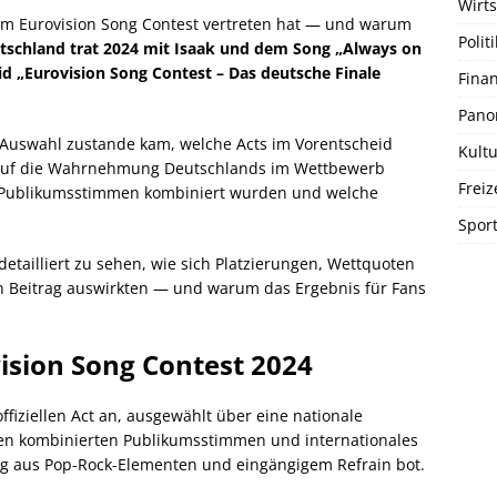
Wirts
eim Eurovision Song Contest vertreten hat — und warum
Politi
tschland trat 2024 mit Isaak und dem Song „Always on
d „Eurovision Song Contest – Das deutsche Finale
Fina
Pano
e Auswahl zustande kam, welche Acts im Vorentscheid
Kultu
g auf die Wahrnehmung Deutschlands im Wettbewerb
Freiz
nd Publikumsstimmen kombiniert wurden und welche
Spor
detailliert zu sehen, wie sich Platzierungen, Wettquoten
 Beitrag auswirkten — und warum das Ergebnis für Fans
.
ision Song Contest 2024
ffiziellen Act an, ausgewählt über eine nationale
ien kombinierten Publikumsstimmen und internationales
g aus Pop-Rock-Elementen und eingängigem Refrain bot.