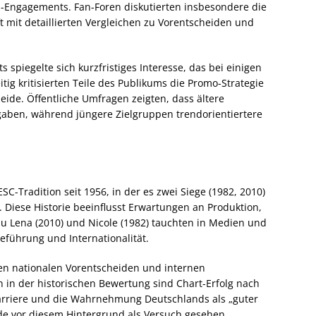
-Engagements. Fan-Foren diskutierten insbesondere die
 mit detaillierten Vergleichen zu Vorentscheiden und
spiegelte sich kurzfristiges Interesse, das bei einigen
tig kritisierten Teile des Publikums die Promo-Strategie
eide. Öffentliche Umfragen zeigten, dass ältere
gaben, während jüngere Zielgruppen trendorientiertere
SC-Tradition seit 1956, in der es zwei Siege (1982, 2010)
 Diese Historie beeinflusst Erwartungen an Produktion,
u Lena (2010) und Nicole (1982) tauchten in Medien und
ieführung und Internationalität.
en nationalen Vorentscheiden und internen
in der historischen Bewertung sind Chart-Erfolg nach
karriere und die Wahrnehmung Deutschlands als „guter
rde vor diesem Hintergrund als Versuch gesehen,