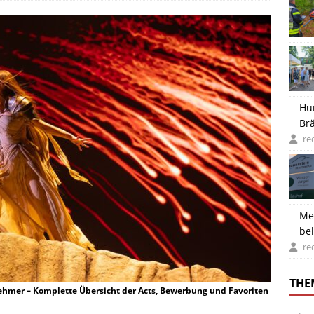
Hu
Brä
re
Meh
be
re
THE
ehmer – Komplette Übersicht der Acts, Bewerbung und Favoriten