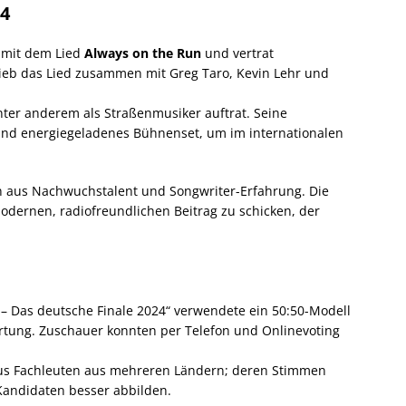
24
 mit dem Lied
Always on the Run
und vertrat
rieb das Lied zusammen mit Greg Taro, Kevin Lehr und
unter anderem als Straßenmusiker auftrat. Seine
und energiegeladenes Bühnenset, um im internationalen
 aus Nachwuchstalent und Songwriter-Erfahrung. Die
dernen, radiofreundlichen Beitrag zu schicken, der
 – Das deutsche Finale 2024“ verwendete ein 50:50-Modell
rtung. Zuschauer konnten per Telefon und Onlinevoting
aus Fachleuten aus mehreren Ländern; deren Stimmen
 Kandidaten besser abbilden.