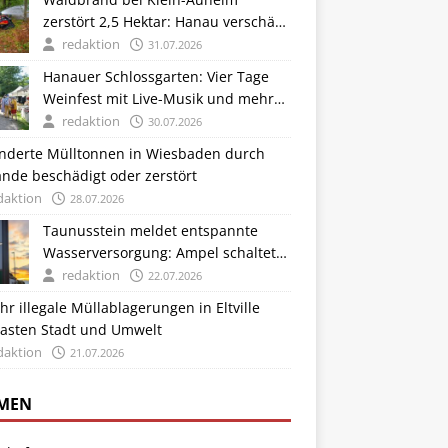
zerstört 2,5 Hektar: Hanau verschärft
Feuerverbote und Kontrollen
redaktion
31.07.2026
Hanauer Schlossgarten: Vier Tage
Weinfest mit Live-Musik und mehr
als 70 Kunsthandwerkern
redaktion
30.07.2026
nderte Mülltonnen in Wiesbaden durch
nde beschädigt oder zerstört
daktion
28.07.2026
Taunusstein meldet entspannte
Wasserversorgung: Ampel schaltet
auf Grün
redaktion
22.07.2026
r illegale Müllablagerungen in Eltville
lasten Stadt und Umwelt
daktion
21.07.2026
MEN