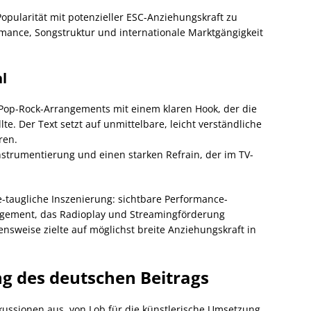
Popularität mit potenzieller ESC-Anziehungskraft zu
rmance, Songstruktur und internationale Marktgängigkeit
l
Pop-Rock-Arrangements mit einem klaren Hook, der die
llte. Der Text setzt auf unmittelbare, leicht verständliche
ren.
nstrumentierung und einen starken Refrain, der im TV-
ve-taugliche Inszenierung: sichtbare Performance-
angement, das Radioplay und Streamingförderung
nsweise zielte auf möglichst breite Anziehungskraft in
g des deutschen Beitrags
skussionen aus, von Lob für die künstlerische Umsetzung